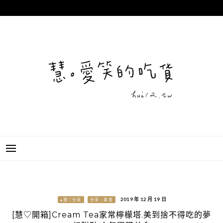
跳
至
主
要
內
容
2019 年 12 月 19 日
▴慧♡分享
分享｜美食
[慧♡開箱]Cream Tea家常檸檬塔.美到捨不得吃的夢