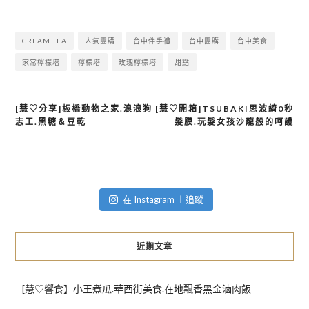
CREAM TEA
人氣團購
台中伴手禮
台中團購
台中美食
家常檸檬塔
檸檬塔
玫瑰檸檬塔
甜點
[慧♡分享]板橋動物之家.浪浪狗
[慧♡開箱]TSUBAKI思波綺0秒
文
志工.黑糖＆豆乾
髮膜.玩髮女孩沙龍般的呵護
章
導
覽
在 Instagram 上追蹤
近期文章
[慧♡響食】小王煮瓜.華西街美食.在地飄香黑金滷肉飯