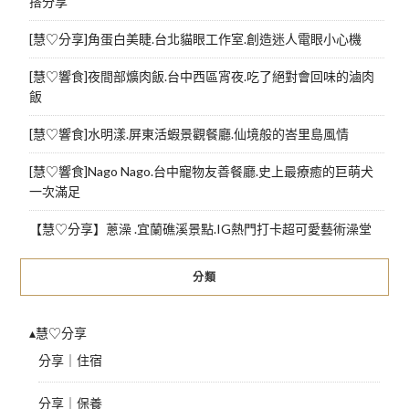
搭分享
[慧♡分享]角蛋白美睫.台北貓眼工作室.創造迷人電眼小心機
[慧♡響食]夜間部爌肉飯.台中西區宵夜.吃了絕對會回味的滷肉
飯
[慧♡響食]水明漾.屏東活蝦景觀餐廳.仙境般的峇里島風情
[慧♡響食]Nago Nago.台中寵物友善餐廳.史上最療癒的巨萌犬
一次滿足
【慧♡分享】蔥澡 .宜蘭礁溪景點.IG熱門打卡超可愛藝術澡堂
分類
▴慧♡分享
分享｜住宿
分享｜保養