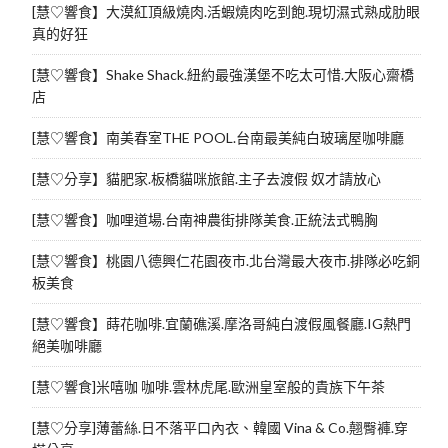
[慧♡響食】大漠紅頂級燒肉.活蝦燒肉吃到飽.現切濕式熟成肋眼
真的好狂
[慧♡響食】Shake Shack.紐約最強漢堡不吃太可惜.大阪心齋橋
店
[慧♡響食】南美春室THE POOL.台南最美純白玻璃屋咖啡廳
[慧♡分享】貓肥家.板橋貓咪旅館.主子去渡假 奴才請放心
[慧♡響食】咖哩道場.台南神農街排隊美食.正統法式鴨胸
[慧♡響食】桃園八德興仁花園夜市.北台灣最大夜市.排隊必吃銅
板美食
[慧♡響食】蒔花咖啡.宜蘭礁溪.摩洛哥純白渡假風餐廳.IG熱門
絕美咖啡廳
[慧♡響食]米嘻咖 咖啡.雲林虎尾.歐洲皇室般的貴族下午茶
[慧♡分享]薄蕾絲.日不落平口內衣、韓國 Vina & Co.翹臀褲.穿