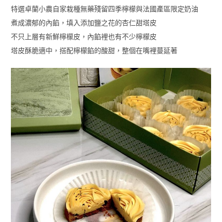
特選卓蘭小農自家栽種無藥殘留四季檸檬與法國產區限定奶油
煮成濃郁的內餡，填入添加鹽之花的杏仁甜塔皮
不只上層有新鮮檸檬皮，內餡裡也有不少檸檬皮
塔皮酥脆適中，搭配檸檬餡的酸甜，整個在嘴裡蔓延著