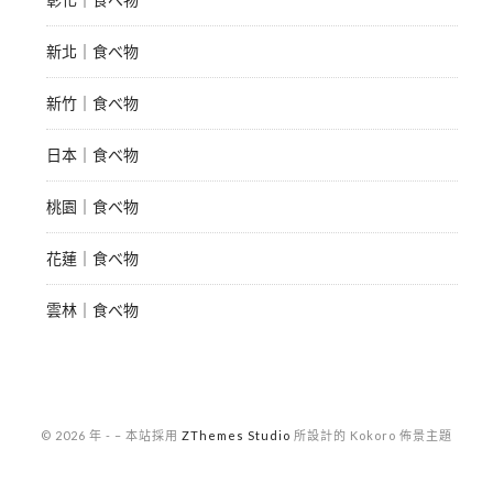
新北｜食べ物
新竹｜食べ物
日本｜食べ物
桃園｜食べ物
花蓮｜食べ物
雲林｜食べ物
© 2026 年 -
–
本站採用
ZThemes Studio
所設計的 Kokoro 佈景主題