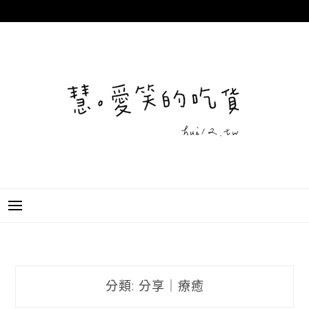
跳
至
主
要
內
容
分類:
分享｜療癒