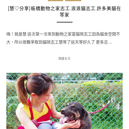
[慧♡分享]板橋動物之家志工.浪浪貓志工.許多美貓在
等家
嗨！我是慧 這次第一次來到動物之家當貓咪志工因為貓舍空間不
大，所以很難爭取到貓咪志工慧等了這天等好久了 更多志 …
閱讀全文