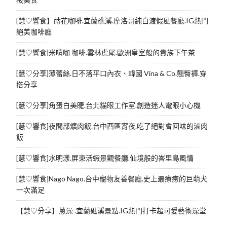
[慧♡響食】蒔花咖啡.宜蘭礁溪.摩洛哥純白渡假風餐廳.IG熱門
絕美咖啡廳
[慧♡響食]米嘻咖 咖啡.雲林虎尾.歐洲皇室般的貴族下午茶
[慧♡分享]薄蕾絲.日不落平口內衣、韓國 Vina & Co.翹臀褲.穿
搭分享
[慧♡分享]角蛋白美睫.台北貓眼工作室.創造迷人電眼小心機
[慧♡響食]夜間部爌肉飯.台中西區宵夜.吃了絕對會回味的滷肉
飯
[慧♡響食]水明漾.屏東活蝦景觀餐廳.仙境般的峇里島風情
[慧♡響食]Nago Nago.台中寵物友善餐廳.史上最療癒的巨萌犬
一次滿足
【慧♡分享】蔥澡 .宜蘭礁溪景點.IG熱門打卡超可愛藝術澡堂