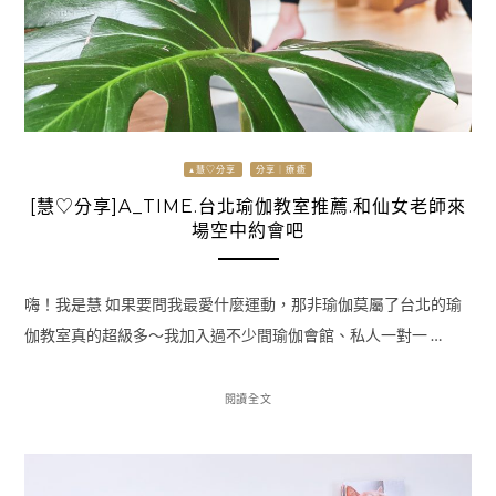
▴慧♡分享
分享｜療癒
[慧♡分享]A_TIME.台北瑜伽教室推薦.和仙女老師來
場空中約會吧
嗨！我是慧 如果要問我最愛什麼運動，那非瑜伽莫屬了台北的瑜
伽教室真的超級多～我加入過不少間瑜伽會館、私人一對一 …
閱讀全文