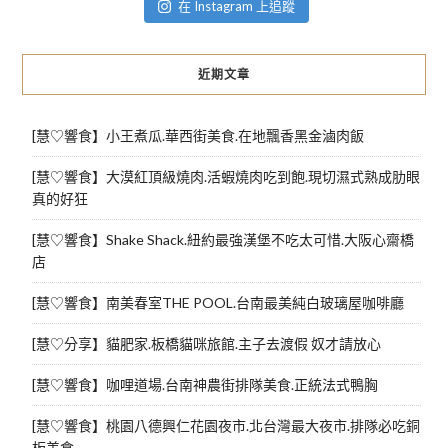
在 Instagram 上追蹤
近期文章
[慧♡響食】小王煮瓜.華西街美食.在地飄香黑金滷肉飯
[慧♡響食】大漠紅頂級燒肉.活蝦燒肉吃到飽.現切濕式熟成肋眼
真的好狂
[慧♡響食】Shake Shack.紐約最強漢堡不吃太可惜.大阪心齋橋
店
[慧♡響食】南美春室THE POOL.台南最美純白玻璃屋咖啡廳
[慧♡分享】貓肥家.板橋貓咪旅館.主子去渡假 奴才請放心
[慧♡響食】咖哩道場.台南神農街排隊美食.正統法式鴨胸
[慧♡響食】桃園八德興仁花園夜市.北台灣最大夜市.排隊必吃銅
板美食