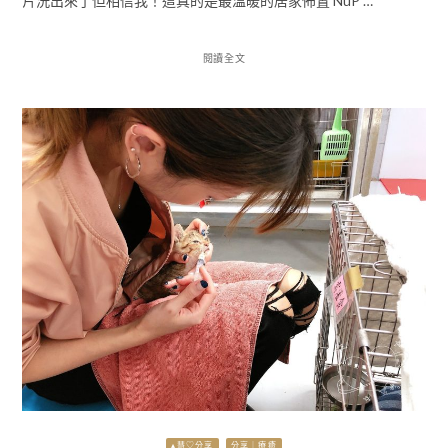
片洗出來了但相信我！這真的是最溫暖的居家佈置 NuP …
閱讀全文
▴慧♡分享
分享｜療癒