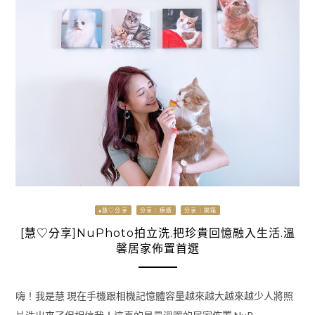
▴慧♡分享
分享｜療癒
分享｜開箱
[慧♡分享]NuPhoto拍立洗.把珍貴回憶融入生活.溫
馨居家佈置首選
嗨！我是慧 現在手機跟相機記憶體容量越來越大越來越少人將照