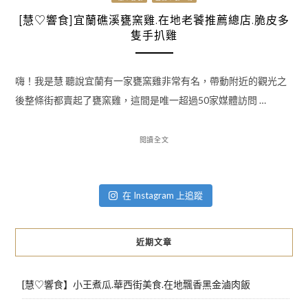
[慧♡響食]宜蘭礁溪甕窯雞.在地老饕推薦總店.脆皮多
隻手扒雞
嗨！我是慧 聽說宜蘭有一家甕窯雞非常有名，帶動附近的觀光之
後整條街都賣起了甕窯雞，這間是唯一超過50家媒體訪問 …
閱讀全文
在 Instagram 上追蹤
近期文章
[慧♡響食】小王煮瓜.華西街美食.在地飄香黑金滷肉飯