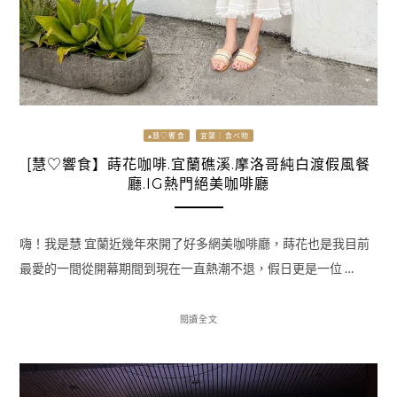
▴慧♡饗食
宜蘭｜食べ物
[慧♡響食】蒔花咖啡.宜蘭礁溪.摩洛哥純白渡假風餐
廳.IG熱門絕美咖啡廳
嗨！我是慧 宜蘭近幾年來開了好多網美咖啡廳，蒔花也是我目前
最愛的一間從開幕期間到現在一直熱潮不退，假日更是一位 …
閱讀全文