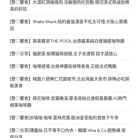
[慧♡響食】大漠紅頂級燒肉.活蝦燒肉吃到飽.現切濕式熟成肋眼
真的好狂
[慧♡響食】Shake Shack.紐約最強漢堡不吃太可惜.大阪心齋橋
店
[慧♡響食】南美春室THE POOL.台南最美純白玻璃屋咖啡廳
[慧♡分享】貓肥家.板橋貓咪旅館.主子去渡假 奴才請放心
[慧♡響食】咖哩道場.台南神農街排隊美食.正統法式鴨胸
[慧♡響食】桃園八德興仁花園夜市.北台灣最大夜市.排隊必吃銅
板美食
[慧♡響食】蒔花咖啡.宜蘭礁溪.摩洛哥純白渡假風餐廳.IG熱門
絕美咖啡廳
[慧♡響食]米嘻咖 咖啡.雲林虎尾.歐洲皇室般的貴族下午茶
[慧♡分享]薄蕾絲.日不落平口內衣、韓國 Vina & Co.翹臀褲.穿
搭分享