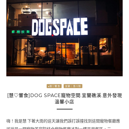
▴慧♡饗食
宜蘭｜食べ物
[慧♡響食]DOG SPACE寵物空間.宜蘭礁溪.意外發現
溫馨小店
嗨！我是慧 下著大雨的這天讓我們誤打誤撞找到這間寵物餐廳應
該說是一間寵物美容院結合寵物餐廳才對一樓是用餐區，二 …