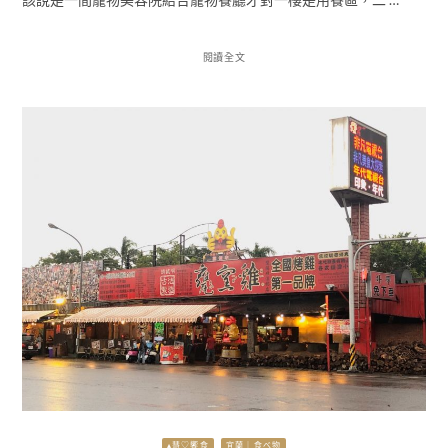
閱讀全文
▴慧♡饗食
宜蘭｜食べ物