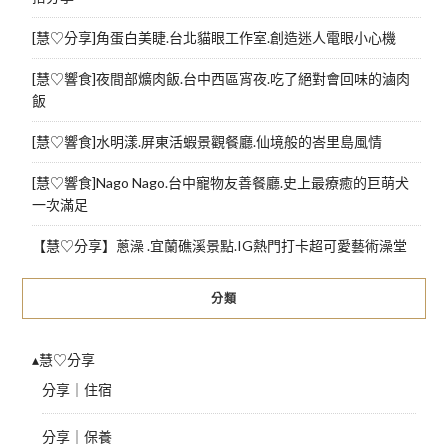
[慧♡分享]角蛋白美睫.台北貓眼工作室.創造迷人電眼小心機
[慧♡響食]夜間部爌肉飯.台中西區宵夜.吃了絕對會回味的滷肉
飯
[慧♡響食]水明漾.屏東活蝦景觀餐廳.仙境般的峇里島風情
[慧♡響食]Nago Nago.台中寵物友善餐廳.史上最療癒的巨萌犬
一次滿足
【慧♡分享】蔥澡 .宜蘭礁溪景點.IG熱門打卡超可愛藝術澡堂
分類
▴慧♡分享
分享｜住宿
分享｜保養