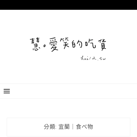
跳
至
主
要
內
容
分類:
宜蘭｜食べ物