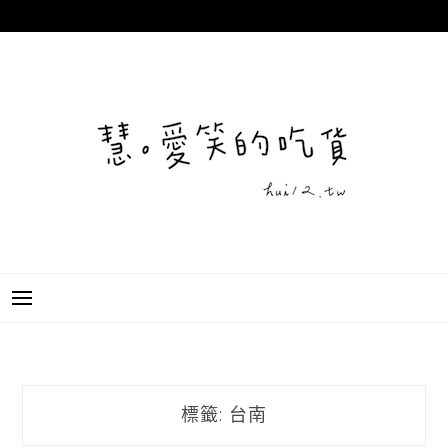
跳
至
主
要
內
容
標籤:
台南