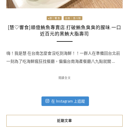
▴慧♡饗食
台南｜食べ物
[慧♡響食]順億鮪魚專賣店.打破鮪魚臭臭的腥味.一口
近百元的黑鮪大脂壽司
嗨！我是慧 在台南怎麼會沒吃到海鮮！！一群人在準備回台北前
一刻為了吃海鮮瘋狂找餐廳，偏偏台南海產餐廳八九點就關 …
閱讀全文
在 Instagram 上追蹤
近期文章