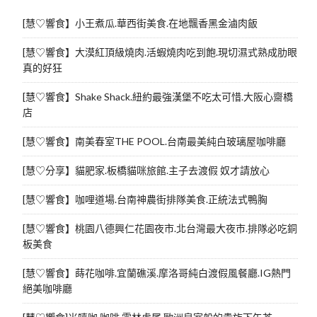
[慧♡響食】小王煮瓜.華西街美食.在地飄香黑金滷肉飯
[慧♡響食】大漠紅頂級燒肉.活蝦燒肉吃到飽.現切濕式熟成肋眼
真的好狂
[慧♡響食】Shake Shack.紐約最強漢堡不吃太可惜.大阪心齋橋
店
[慧♡響食】南美春室THE POOL.台南最美純白玻璃屋咖啡廳
[慧♡分享】貓肥家.板橋貓咪旅館.主子去渡假 奴才請放心
[慧♡響食】咖哩道場.台南神農街排隊美食.正統法式鴨胸
[慧♡響食】桃園八德興仁花園夜市.北台灣最大夜市.排隊必吃銅
板美食
[慧♡響食】蒔花咖啡.宜蘭礁溪.摩洛哥純白渡假風餐廳.IG熱門
絕美咖啡廳