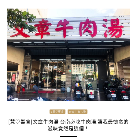
▴慧♡饗食
台南｜食べ物
[慧♡響食]文章牛肉湯.台南必吃牛肉湯.讓我最懷念的
滋味竟然是這個！