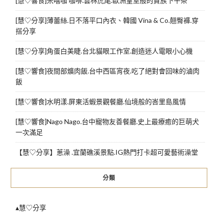
[慧♡響食]米嘻咖 咖啡.雲林虎尾.歐洲皇室般的貴族下午茶
[慧♡分享]薄蕾絲.日不落平口內衣、韓國 Vina & Co.翹臀褲.穿
搭分享
[慧♡分享]角蛋白美睫.台北貓眼工作室.創造迷人電眼小心機
[慧♡響食]夜間部爌肉飯.台中西區宵夜.吃了絕對會回味的滷肉
飯
[慧♡響食]水明漾.屏東活蝦景觀餐廳.仙境般的峇里島風情
[慧♡響食]Nago Nago.台中寵物友善餐廳.史上最療癒的巨萌犬
一次滿足
【慧♡分享】蔥澡 .宜蘭礁溪景點.IG熱門打卡超可愛藝術澡堂
分類
▴慧♡分享