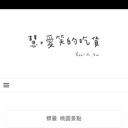
跳
至
主
要
內
容
標籤:
桃園景點