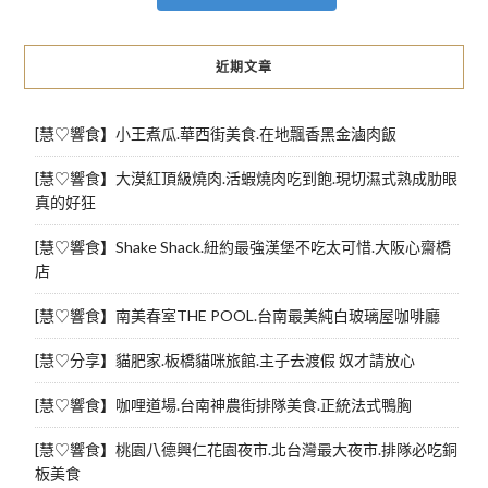
近期文章
[慧♡響食】小王煮瓜.華西街美食.在地飄香黑金滷肉飯
[慧♡響食】大漠紅頂級燒肉.活蝦燒肉吃到飽.現切濕式熟成肋眼
真的好狂
[慧♡響食】Shake Shack.紐約最強漢堡不吃太可惜.大阪心齋橋
店
[慧♡響食】南美春室THE POOL.台南最美純白玻璃屋咖啡廳
[慧♡分享】貓肥家.板橋貓咪旅館.主子去渡假 奴才請放心
[慧♡響食】咖哩道場.台南神農街排隊美食.正統法式鴨胸
[慧♡響食】桃園八德興仁花園夜市.北台灣最大夜市.排隊必吃銅
板美食