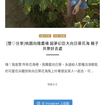
▴慧♡分享
分享｜旅遊
[慧♡分享]桃園向陽農場.超夢幻巨大向日葵花海.親子
共樂好去處
嗨！我是慧 所有花海裡，我獨愛向日葵，永遠給人那種活潑朝氣
的可愛花朵聽到有向日葵花海馬上吵著朋友家人一起去，可 …
閱讀全文
在 Instagram 上追蹤