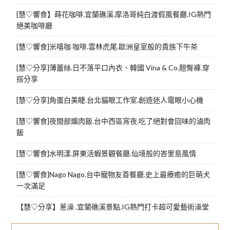
[慧♡響食】蒔花咖啡.宜蘭礁溪.摩洛哥純白渡假風餐廳.IG熱門
絕美咖啡廳
[慧♡響食]米嘻咖 咖啡.雲林虎尾.歐洲皇室般的貴族下午茶
[慧♡分享]薄蕾絲.日不落平口內衣、韓國 Vina & Co.翹臀褲.穿
搭分享
[慧♡分享]角蛋白美睫.台北貓眼工作室.創造迷人電眼小心機
[慧♡響食]夜間部爌肉飯.台中西區宵夜.吃了絕對會回味的滷肉
飯
[慧♡響食]水明漾.屏東活蝦景觀餐廳.仙境般的峇里島風情
[慧♡響食]Nago Nago.台中寵物友善餐廳.史上最療癒的巨萌犬
一次滿足
【慧♡分享】蔥澡 .宜蘭礁溪景點.IG熱門打卡超可愛藝術澡堂