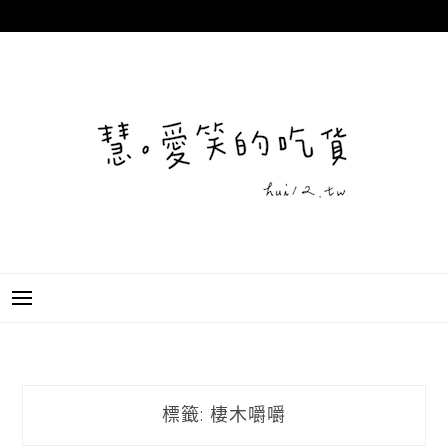
跳
至
主
要
內
容
標籤:
棲木嚼嚼