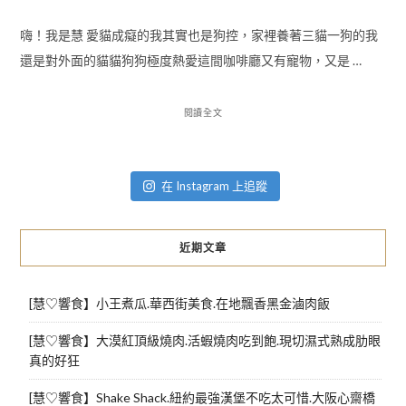
嗨！我是慧 愛貓成癡的我其實也是狗控，家裡養著三貓一狗的我
還是對外面的貓貓狗狗極度熱愛這間咖啡廳又有寵物，又是 …
閱讀全文
在 Instagram 上追蹤
近期文章
[慧♡響食】小王煮瓜.華西街美食.在地飄香黑金滷肉飯
[慧♡響食】大漠紅頂級燒肉.活蝦燒肉吃到飽.現切濕式熟成肋眼
真的好狂
[慧♡響食】Shake Shack.紐約最強漢堡不吃太可惜.大阪心齋橋