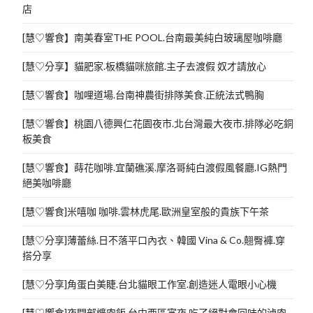
店
[慧♡響食】南美春室THE POOL.台南最美純白玻璃屋咖啡廳
[慧♡分享】貓肥家.板橋貓咪旅館.主子去渡假 奴才請放心
[慧♡響食】咖哩道場.台南神農街排隊美食.正統法式鴨胸
[慧♡響食】桃園八德興仁花園夜市.北台灣最大夜市.排隊必吃銅
板美食
[慧♡響食】蒔花咖啡.宜蘭礁溪.摩洛哥純白渡假風餐廳.IG熱門
絕美咖啡廳
[慧♡響食]米嘻咖 咖啡.雲林虎尾.歐洲皇室般的貴族下午茶
[慧♡分享]薄蕾絲.日不落平口內衣、韓國 Vina & Co.翹臀褲.穿
搭分享
[慧♡分享]角蛋白美睫.台北貓眼工作室.創造迷人電眼小心機
[慧♡響食]夜間部爌肉飯.台中西區宵夜.吃了絕對會回味的滷肉