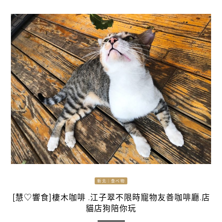
新北｜食べ物
[慧♡響食]棲木咖啡 .江子翠不限時寵物友善咖啡廳.店
貓店狗陪你玩