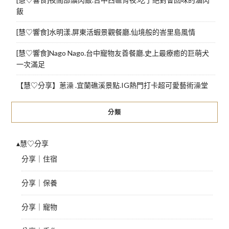
飯
[慧♡響食]水明漾.屏東活蝦景觀餐廳.仙境般的峇里島風情
[慧♡響食]Nago Nago.台中寵物友善餐廳.史上最療癒的巨萌犬
一次滿足
【慧♡分享】蔥澡 .宜蘭礁溪景點.IG熱門打卡超可愛藝術澡堂
分類
▴慧♡分享
分享｜住宿
分享｜保養
分享｜寵物