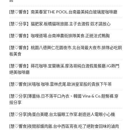
[慧♡響食】南美春室THE POOL.台南最美純白玻璃屋咖啡廳
[慧♡分享】貓肥家.板橋貓咪旅館.主子去渡假 奴才請放心
[慧♡響食】咖哩道場.台南神農街排隊美食.正統法式鴨胸
[慧♡響食】桃園八德興仁花園夜市.北台灣最大夜市.排隊必吃銅
板美食
[慧♡響食】蒔花咖啡.宜蘭礁溪.摩洛哥純白渡假風餐廳.IG熱門
絕美咖啡廳
[慧♡響食]米嘻咖 咖啡.雲林虎尾.歐洲皇室般的貴族下午茶
[慧♡分享]薄蕾絲.日不落平口內衣、韓國 Vina & Co.翹臀褲.穿
搭分享
[慧♡分享]角蛋白美睫.台北貓眼工作室.創造迷人電眼小心機
[慧♡響食]夜間部爌肉飯.台中西區宵夜.吃了絕對會回味的滷肉