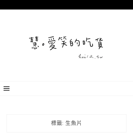
跳
至
主
要
內
容
標籤:
生魚片