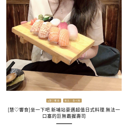
▴慧♡饗食
新北｜食べ物
[慧♡響食]坐一下吧.新埔站豪邁超值日式料理.無法一
口塞的巨無霸握壽司