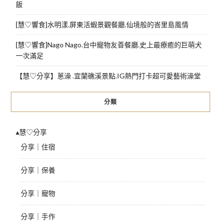
飯
[慧♡響食]水明漾.屏東活蝦景觀餐廳.仙境般的峇里島風情
[慧♡響食]Nago Nago.台中寵物友善餐廳.史上最療癒的巨萌犬
一次滿足
【慧♡分享】蔥澡 .宜蘭礁溪景點.IG熱門打卡超可愛藝術澡堂
分類
▴慧♡分享
分享｜住宿
分享｜保養
分享｜寵物
分享｜手作