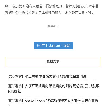
嗨！我是慧 有沒有人跟我一樣是鮭魚派，曾經幻想有天可以抱著
整條鮭魚生魚片啃愛吃日本料理的朋友一定會愛死這間，雖 …
閱讀全文
在 Instagram 上追蹤
近期文章
[慧♡響食】小王煮瓜.華西街美食.在地飄香黑金滷肉飯
[慧♡響食】大漠紅頂級燒肉.活蝦燒肉吃到飽.現切濕式熟成肋眼
真的好狂
[慧♡響食】Shake Shack.紐約最強漢堡不吃太可惜.大阪心齋橋
店