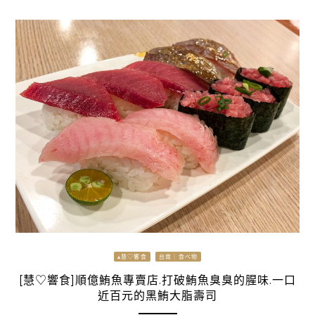
▴慧♡饗食
台南｜食べ物
[慧♡響食]順億鮪魚專賣店.打破鮪魚臭臭的腥味.一口
近百元的黑鮪大脂壽司