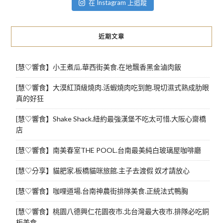
在 Instagram 上追蹤
近期文章
[慧♡響食】小王煮瓜.華西街美食.在地飄香黑金滷肉飯
[慧♡響食】大漠紅頂級燒肉.活蝦燒肉吃到飽.現切濕式熟成肋眼
真的好狂
[慧♡響食】Shake Shack.紐約最強漢堡不吃太可惜.大阪心齋橋
店
[慧♡響食】南美春室THE POOL.台南最美純白玻璃屋咖啡廳
[慧♡分享】貓肥家.板橋貓咪旅館.主子去渡假 奴才請放心
[慧♡響食】咖哩道場.台南神農街排隊美食.正統法式鴨胸
[慧♡響食】桃園八德興仁花園夜市.北台灣最大夜市.排隊必吃銅
板美食