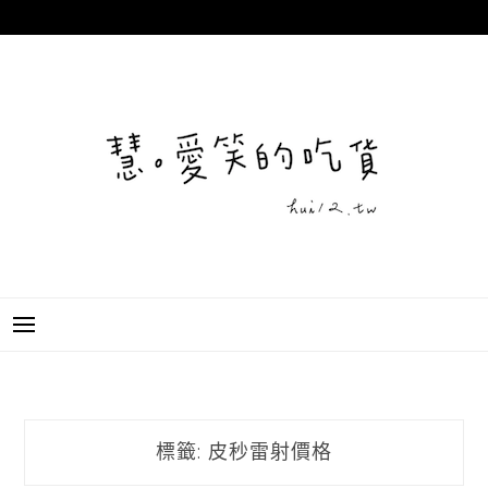
跳
至
主
要
內
容
標籤:
皮秒雷射價格