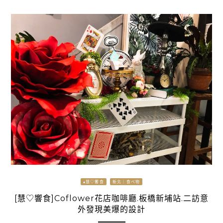
▴慧♡饗食
新北｜食べ物
[慧♡響食]Coflower花店咖啡廳.板橋新埔站.二訪意
外發現美爆的設計