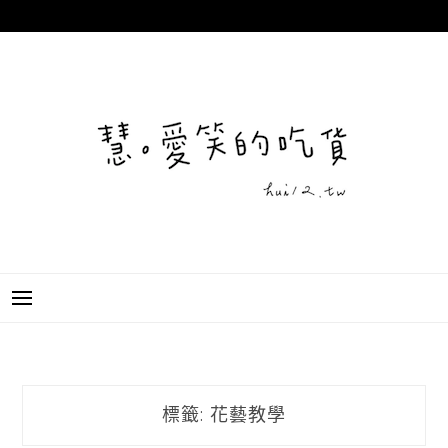
跳
至
主
要
內
容
標籤:
花藝教學