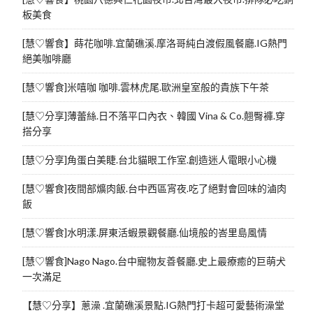
板美食
[慧♡響食】蒔花咖啡.宜蘭礁溪.摩洛哥純白渡假風餐廳.IG熱門
絕美咖啡廳
[慧♡響食]米嘻咖 咖啡.雲林虎尾.歐洲皇室般的貴族下午茶
[慧♡分享]薄蕾絲.日不落平口內衣、韓國 Vina & Co.翹臀褲.穿
搭分享
[慧♡分享]角蛋白美睫.台北貓眼工作室.創造迷人電眼小心機
[慧♡響食]夜間部爌肉飯.台中西區宵夜.吃了絕對會回味的滷肉
飯
[慧♡響食]水明漾.屏東活蝦景觀餐廳.仙境般的峇里島風情
[慧♡響食]Nago Nago.台中寵物友善餐廳.史上最療癒的巨萌犬
一次滿足
【慧♡分享】蔥澡 .宜蘭礁溪景點.IG熱門打卡超可愛藝術澡堂