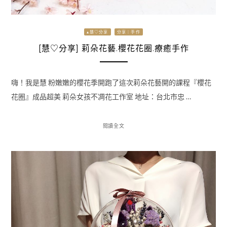
▴慧♡分享
分享｜手作
[慧♡分享] 莉朵花藝.櫻花花圈.療癒手作
嗨！我是慧 粉嫩嫩的櫻花季開跑了這次莉朵花藝開的課程『櫻花
花圈』成品超美 莉朵女孩不凋花工作室 地址：台北市忠 …
閱讀全文