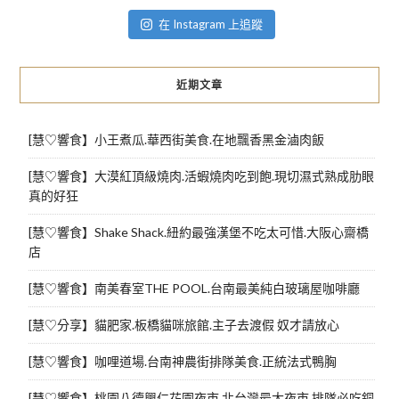
在 Instagram 上追蹤
近期文章
[慧♡響食】小王煮瓜.華西街美食.在地飄香黑金滷肉飯
[慧♡響食】大漠紅頂級燒肉.活蝦燒肉吃到飽.現切濕式熟成肋眼
真的好狂
[慧♡響食】Shake Shack.紐約最強漢堡不吃太可惜.大阪心齋橋
店
[慧♡響食】南美春室THE POOL.台南最美純白玻璃屋咖啡廳
[慧♡分享】貓肥家.板橋貓咪旅館.主子去渡假 奴才請放心
[慧♡響食】咖哩道場.台南神農街排隊美食.正統法式鴨胸
[慧♡響食】桃園八德興仁花園夜市.北台灣最大夜市.排隊必吃銅