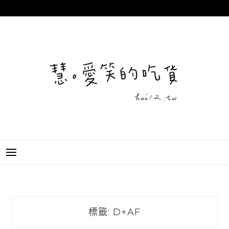
跳
至
主
要
內
容
標籤:
D+AF