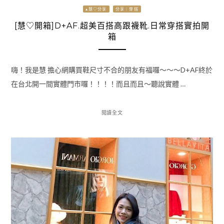
▴慧♡分享
分享｜穿搭
[慧♡開箱]D+AF.超美百搭高跟襪靴.日常穿搭實拍開
箱
嗨！我是慧 擔心網購買鞋尺寸不合的朋友有福囉～～～D+AF終於
在台北開一間實體門市囉！！！！而且而且～聽說實體 …
閱讀全文