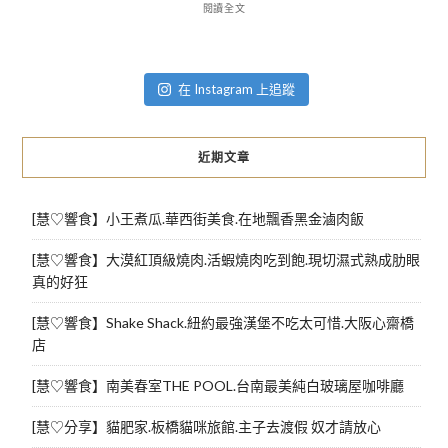
閱讀全文
在 Instagram 上追蹤
近期文章
[慧♡響食】小王煮瓜.華西街美食.在地飄香黑金滷肉飯
[慧♡響食】大漠紅頂級燒肉.活蝦燒肉吃到飽.現切濕式熟成肋眼
真的好狂
[慧♡響食】Shake Shack.紐約最強漢堡不吃太可惜.大阪心齋橋
店
[慧♡響食】南美春室THE POOL.台南最美純白玻璃屋咖啡廳
[慧♡分享】貓肥家.板橋貓咪旅館.主子去渡假 奴才請放心