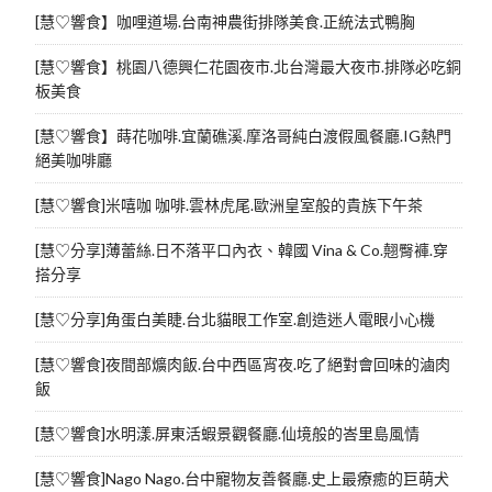
[慧♡響食】咖哩道場.台南神農街排隊美食.正統法式鴨胸
[慧♡響食】桃園八德興仁花園夜市.北台灣最大夜市.排隊必吃銅
板美食
[慧♡響食】蒔花咖啡.宜蘭礁溪.摩洛哥純白渡假風餐廳.IG熱門
絕美咖啡廳
[慧♡響食]米嘻咖 咖啡.雲林虎尾.歐洲皇室般的貴族下午茶
[慧♡分享]薄蕾絲.日不落平口內衣、韓國 Vina & Co.翹臀褲.穿
搭分享
[慧♡分享]角蛋白美睫.台北貓眼工作室.創造迷人電眼小心機
[慧♡響食]夜間部爌肉飯.台中西區宵夜.吃了絕對會回味的滷肉
飯
[慧♡響食]水明漾.屏東活蝦景觀餐廳.仙境般的峇里島風情
[慧♡響食]Nago Nago.台中寵物友善餐廳.史上最療癒的巨萌犬