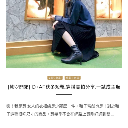
▴慧♡分享
分享｜穿搭
[慧♡開箱] D+AF秋冬短靴.穿搭實拍分享.一試成主顧
嗨！我是慧 女人的衣櫃總是少那麼一件，鞋子當然也是！對於鞋
子這種很吃尺寸的商品，慧幾乎不會在網路上買剛好遇到雙 …