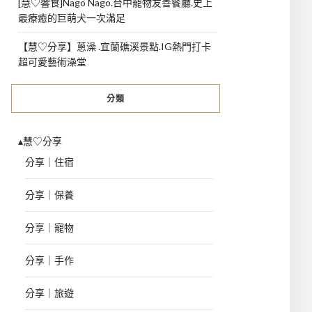
[慧♡響食]Nago Nago.台中寵物友善餐廳.史上
最療癒的巨萌犬一次滿足
【慧♡分享】蔥澡 .宜蘭礁溪景點.IG熱門打卡
超可愛藝術澡堂
分類
▴慧♡分享
分享｜住宿
分享｜保養
分享｜寵物
分享｜手作
分享｜旅遊