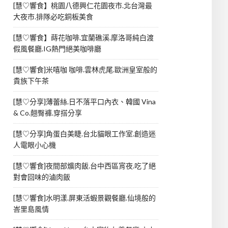
[慧♡響食】桃園八德興仁花園夜市.北台灣最
大夜市.排隊必吃銅板美食
[慧♡響食】蒔花咖啡.宜蘭礁溪.摩洛哥純白渡
假風餐廳.IG熱門絕美咖啡廳
[慧♡響食]米嘻咖 咖啡.雲林虎尾.歐洲皇室般的
貴族下午茶
[慧♡分享]薄蕾絲.日不落平口內衣、韓國 Vina
& Co.翹臀褲.穿搭分享
[慧♡分享]角蛋白美睫.台北貓眼工作室.創造迷
人電眼小心機
[慧♡響食]夜間部爌肉飯.台中西區宵夜.吃了絕
對會回味的滷肉飯
[慧♡響食]水明漾.屏東活蝦景觀餐廳.仙境般的
峇里島風情