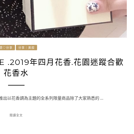
▴慧♡分享
分享｜美妝
NE .2019年四月花香.花園迷蹤合歡
花香水
都會特別推出以花香調為主題的全系列限量商品除了大家熟悉的 …
閱讀全文