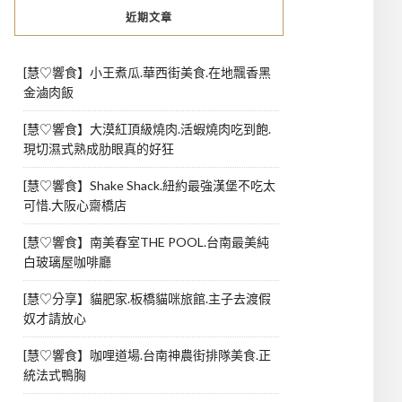
近期文章
[慧♡響食】小王煮瓜.華西街美食.在地飄香黑
金滷肉飯
[慧♡響食】大漠紅頂級燒肉.活蝦燒肉吃到飽.
現切濕式熟成肋眼真的好狂
[慧♡響食】Shake Shack.紐約最強漢堡不吃太
可惜.大阪心齋橋店
[慧♡響食】南美春室THE POOL.台南最美純
白玻璃屋咖啡廳
[慧♡分享】貓肥家.板橋貓咪旅館.主子去渡假
奴才請放心
[慧♡響食】咖哩道場.台南神農街排隊美食.正
統法式鴨胸