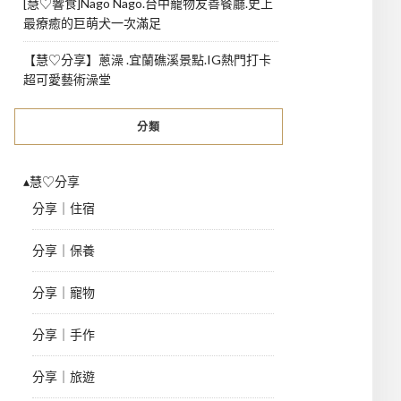
[慧♡響食]Nago Nago.台中寵物友善餐廳.史上
最療癒的巨萌犬一次滿足
【慧♡分享】蔥澡 .宜蘭礁溪景點.IG熱門打卡
超可愛藝術澡堂
分類
▴慧♡分享
分享｜住宿
分享｜保養
分享｜寵物
分享｜手作
分享｜旅遊