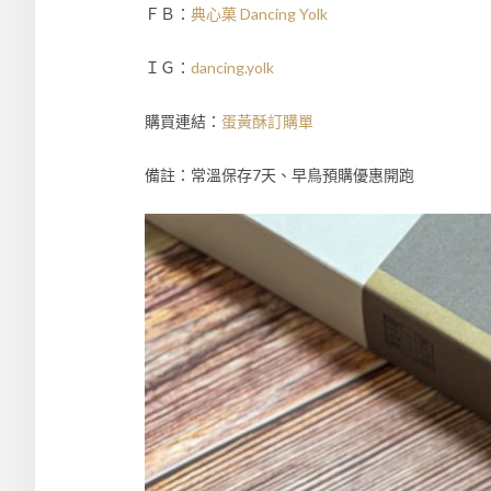
ＦＢ：
典心菓 Dancing Yolk
ＩＧ：
dancing.yolk
購買連結：
蛋黃酥訂購單
備註：常溫保存7天、早鳥預購優惠開跑