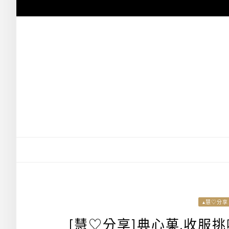
跳
至
主
要
內
容
▴慧♡分享
[慧♡分享]典心菓.收服