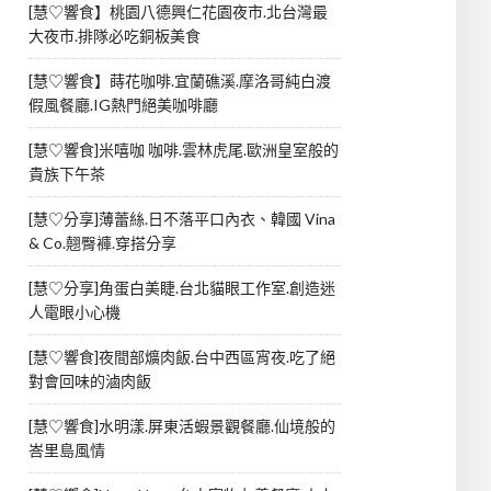
[慧♡響食】桃園八德興仁花園夜市.北台灣最
大夜市.排隊必吃銅板美食
[慧♡響食】蒔花咖啡.宜蘭礁溪.摩洛哥純白渡
假風餐廳.IG熱門絕美咖啡廳
[慧♡響食]米嘻咖 咖啡.雲林虎尾.歐洲皇室般的
貴族下午茶
[慧♡分享]薄蕾絲.日不落平口內衣、韓國 Vina
& Co.翹臀褲.穿搭分享
[慧♡分享]角蛋白美睫.台北貓眼工作室.創造迷
人電眼小心機
[慧♡響食]夜間部爌肉飯.台中西區宵夜.吃了絕
對會回味的滷肉飯
[慧♡響食]水明漾.屏東活蝦景觀餐廳.仙境般的
峇里島風情