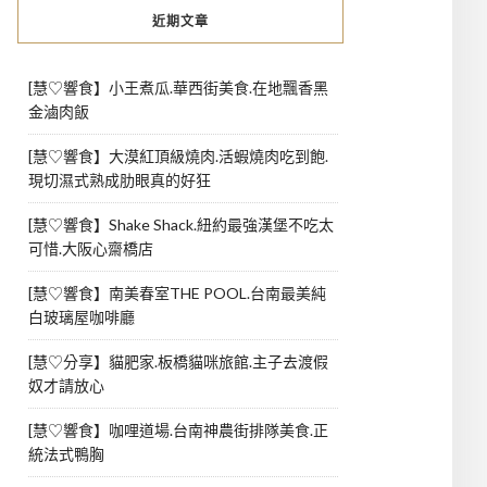
近期文章
[慧♡響食】小王煮瓜.華西街美食.在地飄香黑
金滷肉飯
[慧♡響食】大漠紅頂級燒肉.活蝦燒肉吃到飽.
現切濕式熟成肋眼真的好狂
[慧♡響食】Shake Shack.紐約最強漢堡不吃太
可惜.大阪心齋橋店
[慧♡響食】南美春室THE POOL.台南最美純
白玻璃屋咖啡廳
[慧♡分享】貓肥家.板橋貓咪旅館.主子去渡假
奴才請放心
[慧♡響食】咖哩道場.台南神農街排隊美食.正
統法式鴨胸