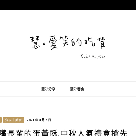
慧♡分享
慧♡響食
分享｜美食
2021 年 8 月 7 日
挑嘴長輩的蛋黃酥.中秋人氣禮盒搶先