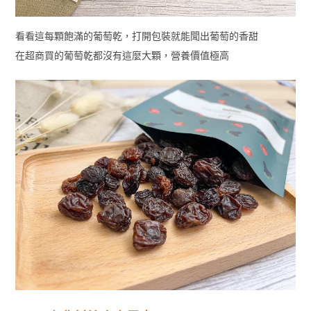
看看這每顆飽滿的葡萄乾，打開包裝就能聞出葡萄的香甜
在超商買的葡萄乾都沒有這麼大顆，營養價值極高