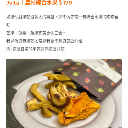
Jvita｜農村綜合水果＄179
如果你對果乾沒多大的興趣，那不仿先帶一包綜合水果的吃吃看
吧
芒果、芭樂、蘋果完美比例三合一
我以為這包果乾太常見我會不知道怎麼介紹
天~這麼普遍的果乾竟然這麼好吃