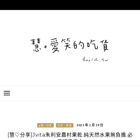
跳
至
主
要
內
容
2021 年 1 月 19 日
▴慧♡分享
分享｜美食
[慧♡分享]Jvita朱利安農村果乾.純天然水果無負擔.必