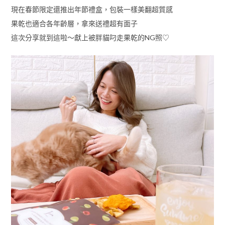
現在春節限定還推出年節禮盒，包裝一樣美翻超質感
果乾也適合各年齡層，拿來送禮超有面子
這次分享就到這啦～獻上被胖貓叼走果乾的NG照♡