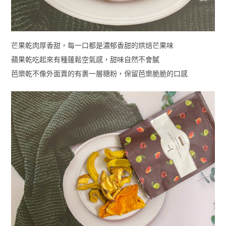
芒果乾肉厚香甜，每一口都是濃郁香甜的烘焙芒果味
蘋果乾吃起來有種蓬鬆空氣感，甜味自然不會膩
芭樂乾不像外面賣的有裹一層糖粉，保留芭樂脆脆的口感