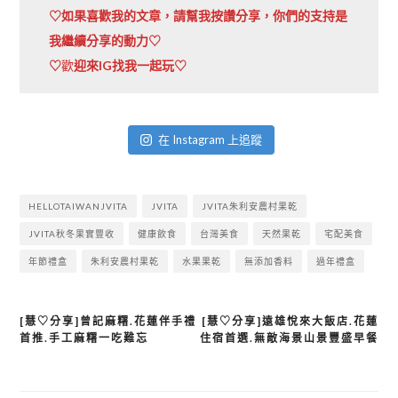
♡如果喜歡我的文章，請幫我按讚分享，你們的支持是
我繼續分享的動力♡
♡
歡
迎來IG找我一起玩♡
在 Instagram 上追蹤
HELLOTAIWANJVITA
JVITA
JVITA朱利安農村果乾
JVITA秋冬果實豐收
健康飲食
台灣美食
天然果乾
宅配美食
年節禮盒
朱利安農村果乾
水果果乾
無添加香料
過年禮盒
[慧♡分享]曾記麻糬.花蓮伴手禮
[慧♡分享]遠雄悅來大飯店.花蓮
文
首推.手工麻糬一吃難忘
住宿首選.無敵海景山景豐盛早餐
章
導